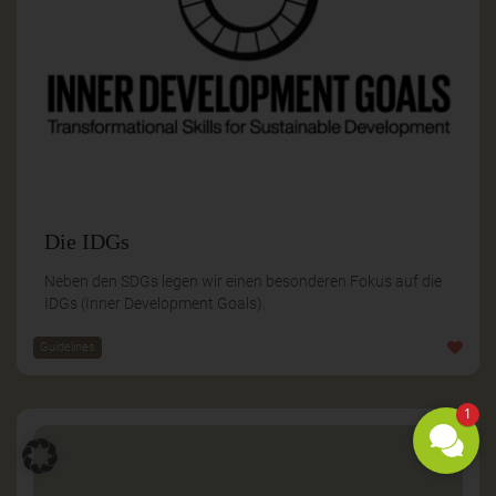
Die IDGs
Neben den SDGs legen wir einen besonderen Fokus auf die
IDGs (Inner Development Goals).
Guidelines
1