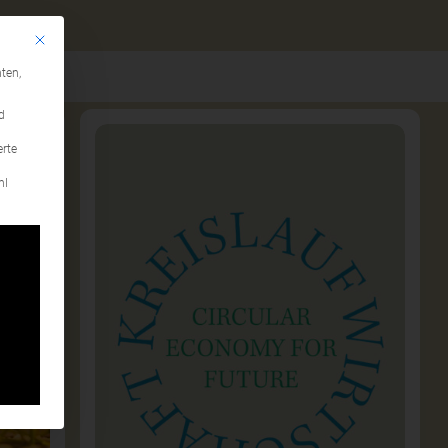
Mit diesem Button wird der Dialog geschlossen. Seine Funktionalität ist identi
gen
ten,
d
erte
hl