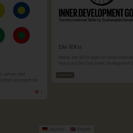
Die IDGs
Neben den SDGs legen wir einen besond
Fokus auf die IDGs (Inner Development G
n Jahren (seit
Guidelines
ielfalt unterzeichnet.
1
Deutsch
English