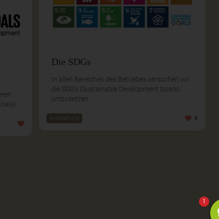
Die SDGs
In allen Bereichen des Betriebes versuchen wir
die SDGs (Sustainable Development Goals)
eren
umzusetzen.
oals).
Ausstattung
5
1