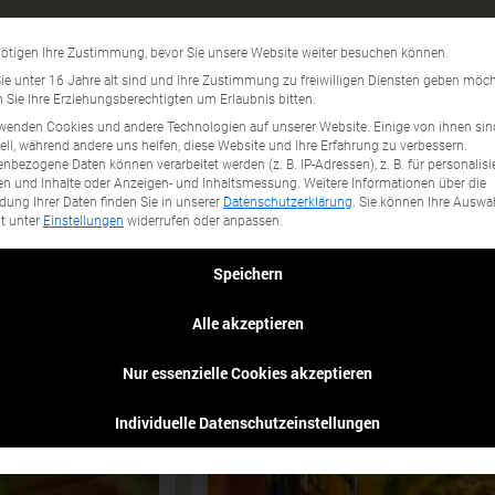
es
Datenschutzeinstellun
ötigen Ihre Zustimmung, bevor Sie unsere Website weiter besuchen können.
gory...
e unter 16 Jahre alt sind und Ihre Zustimmung zu freiwilligen Diensten geben möch
Sie Ihre Erziehungsberechtigten um Erlaubnis bitten.
wenden Cookies und andere Technologien auf unserer Website. Einige von ihnen sin
ell, während andere uns helfen, diese Website und Ihre Erfahrung zu verbessern.
nbezogene Daten können verarbeitet werden (z. B. IP-Adressen), z. B. für personalisi
n und Inhalte oder Anzeigen- und Inhaltsmessung.
Weitere Informationen über die
ung Ihrer Daten finden Sie in unserer
Datenschutzerklärung
.
Sie können Ihre Auswa
it unter
Einstellungen
widerrufen oder anpassen.
Speichern
Alle akzeptieren
Nur essenzielle Cookies akzeptieren
Individuelle Datenschutzeinstellungen