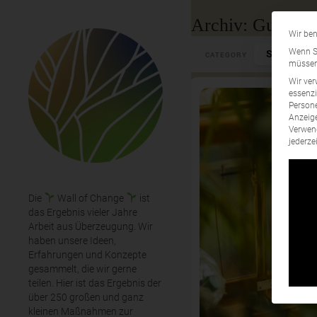
Archiv: Guidelin
Wir ben
Select Cate
Wenn Si
CATEGORY
müssen 
Wir ver
essenzi
Persone
Anzeige
Verwend
jederze
Die
Wall of Change
ist
das Ergebnis vieler Jahre
Arbeit aus Überzeugung. Wir
haben unsere Ideen,
Erfahrungen und Konzepte
gesammelt, die wir gerne
teilen. Hier ist das Ergebnis der
über 250 großen und ganz
kleinen Maßnahmen zur