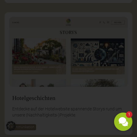
Hotelgeschichten
Entdecke auf der Hotelwebsite spannende Storys rund um
1
unsere (Nachhaltigkeits-)Projekte.
Kommunikation