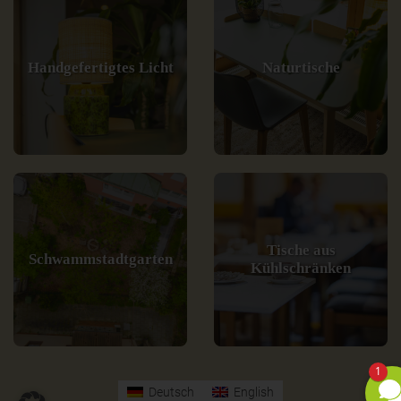
Handgefertigtes Licht
Naturtische
Tische aus
Schwammstadtgarten
Kühlschränken
1
Deutsch
English