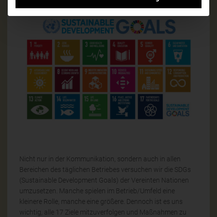
Nicht nur in der Kommunikation, sondern auch in allen
Bereichen des täglichen Betriebes versuchen wir die SDGs
(Sustainable Development Goals) der Vereinten Nationen
umzusetzen. Manche spielen im Betrieb/Umfeld eine
kleinere Rolle, manche eine größere. Dennoch ist es uns
wichtig, alle 17 Ziele mitzuverfolgen und Maßnahmen zu