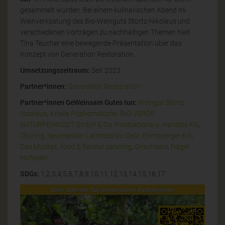
gesammelt wurden. Bei einem kulinarischen Abend mi
Weinverkostung des Bio-Weinguts Stortz-Nikolaus und
verschiedenen Vorträgen zu nachhaltigen Themen hielt
Tina Teucher eine bewegende Präsentation über das
Konzept von Generation Restoration.
Umsetzungszeitraum:
Seit 2023
Partner*innen:
Generation Restoration
Partner*innen GeWeinsam Gutes tun:
Weingut Stortz
Nicolaus
,
Knalle Popkornditorei
,
BIO-VERDE
NATURFEINKOST GmbH & Co. Produktions-u. Handels KG
,
Ökoring
,
Neumarkter Lammsbräu Gebr. Ehrnsperger KG
,
Das Muskat
,
food & flavour catering
,
Grischberli
,
Nägel
Hofladen
SDGs:
1,2,3,4,5,6,7,8,9,10,11,12,13,14,15,16,17