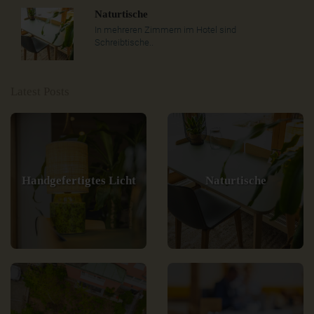
Naturtische
In mehreren Zimmern im Hotel sind
Schreibtische..
Latest Posts
Handgefertigtes Licht
Naturtische