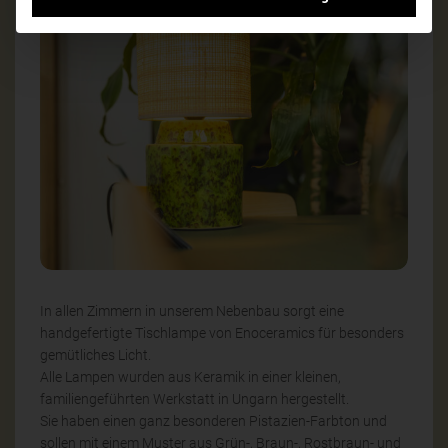
In allen Zimmern in unserem Nebenbau sorgt eine
handgefertigte Tischlampe von Enoceramics für besonders
gemütliches Licht.
Alle Lampen wurden aus Keramik in einer kleinen,
familiengeführten Werkstatt in Ungarn hergestellt.
Sie haben einen ganz besonderen Pistazien-Farbton und
sollen mit einem Muster aus Grün-, Braun-, Rostbraun- und