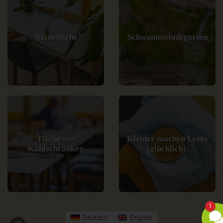
Naturtische
Schwammstadtgarten
Tische aus
Kleider machen Leute
Kühlschränken
(glücklich).
1
Deutsch
English