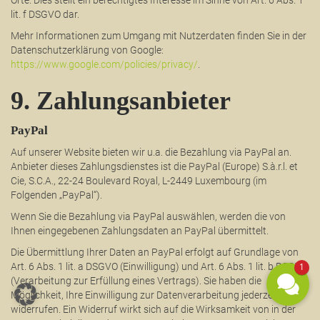
Orte. Dies stellt ein berechtigtes Interesse im Sinne von Art. 6 Abs. 1
lit. f DSGVO dar.
Mehr Informationen zum Umgang mit Nutzerdaten finden Sie in der
Datenschutzerklärung von Google:
https://www.google.com/policies/privacy/
.
9. Zahlungsanbieter
PayPal
Auf unserer Website bieten wir u.a. die Bezahlung via PayPal an.
Anbieter dieses Zahlungsdienstes ist die PayPal (Europe) S.à.r.l. et
Cie, S.C.A., 22-24 Boulevard Royal, L-2449 Luxembourg (im
Folgenden „PayPal“).
Wenn Sie die Bezahlung via PayPal auswählen, werden die von
Ihnen eingegebenen Zahlungsdaten an PayPal übermittelt.
Die Übermittlung Ihrer Daten an PayPal erfolgt auf Grundlage von
Art. 6 Abs. 1 lit. a DSGVO (Einwilligung) und Art. 6 Abs. 1 lit. b DSGVO
1
(Verarbeitung zur Erfüllung eines Vertrags). Sie haben die
Möglichkeit, Ihre Einwilligung zur Datenverarbeitung jederzeit zu
widerrufen. Ein Widerruf wirkt sich auf die Wirksamkeit von in der