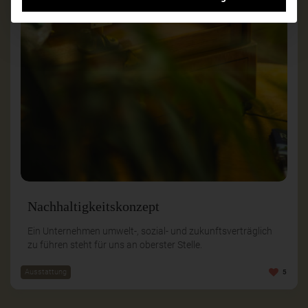
Nachhaltigkeitskonzept
Ein Unternehmen umwelt-, sozial- und zukunftsverträglich
zu führen steht für uns an oberster Stelle.
Ausstattung
5