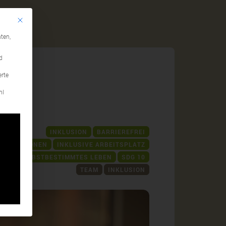
Mit diesem Button wird der Dialog geschlossen. Seine Funktionalität ist identi
gen
ten,
d
erte
ion
hl
INKLUSION
BARRIEREFREI
OPERATIONEN
INKLUSIVE ARBEITSPLATZ
 FÜR SELBSTBESTIMMTES LEBEN
SDG 10
TEAM
INKLUSION