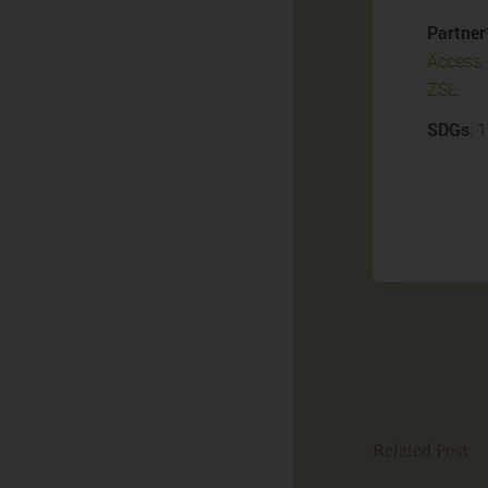
Partner
Access
ZSL
SDGs
: 
Related Post