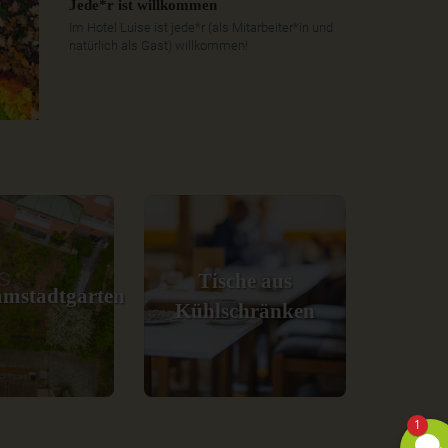
Jede*r ist willkommen
Im Hotel Luise ist jede*r (als Mitarbeiter*in und
natürlich als Gast) willkommen!
Tische aus
mstadtgarten
Kühlschränken
1