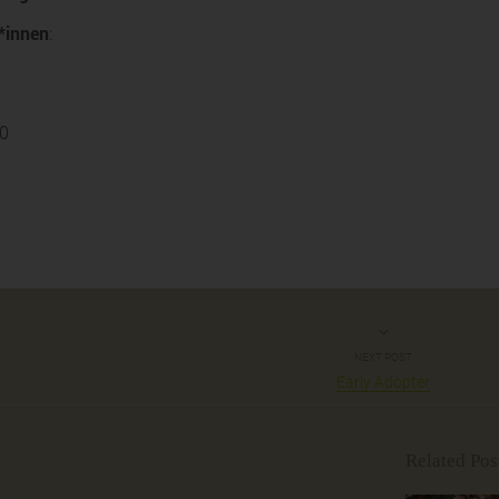
*innen
:
10
NEXT POST
Early Adopter
Related Pos