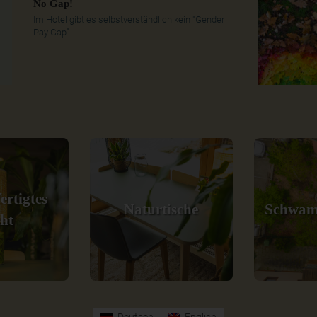
No Gap!
Im Hotel gibt es selbstverständlich kein "Gender
Pay Gap".
ertigtes
Naturtische
Schwam
cht