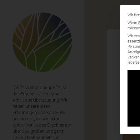
Wir ben
Wenn Si
müssen 
Wir ver
essenzi
Persone
Anzeige
Koo
Verwend
jederze
Die
Wall of Change
ist
das Ergebnis vieler Jahre
Arbeit aus Überzeugung. Wir
haben unsere Ideen,
Erfahrungen und Konzepte
gesammelt, die wir gerne
teilen. Hier ist das Ergebnis der
über 250 großen und ganz
kleinen Maßnahmen zur