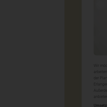
Wir möc
arbeite
der Pla
Erlange
Außerde
anbiete
Umsetz