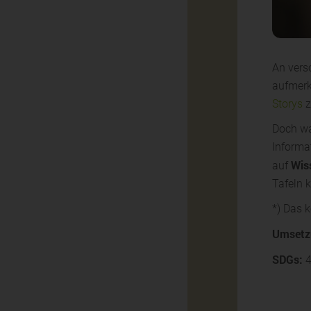
An vers
aufmerk
Storys
z
Doch wa
Informat
Wis
auf
Tafeln k
*) Das 
Umsetz
SDGs:
4