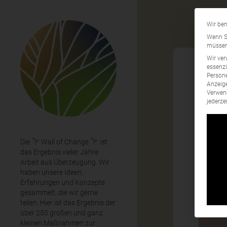
Wir ben
Wenn Si
müssen 
Wir ver
essenzi
Persone
Anzeige
Per
Verwend
jederze
Die
Wall of Change
ist
das Ergebnis vieler Jahre
Arbeit aus Überzeugung. Wir
haben unsere Ideen,
Erfahrungen und Konzepte
gesammelt, die wir gerne
teilen. Hier ist das Ergebnis der
über 250 großen und ganz
kleinen Maßnahmen zur