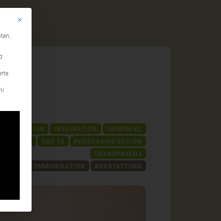
Mit diesem Button wird der Dialog geschlossen. Seine Funktionalität ist identi
gen
ten,
d
erte
hl
MMUNIKATION
INSPIRATION
INFOTAFEL
SDG 4
SDG 13
PERSUASIVE DESIGN
TRANSPARENZ
KOMMUNIKATION
AUSSTATTUNG