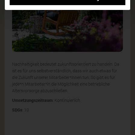
Nachhaltigkeit bedeutet zukunftsorientiert zu handeln. Da
ist es für uns selbstverständlich, dass wir auch etwas für
die Zukunft unserer Mitarbeiter*innen tun. So gibt es für
jede*n Mitarbeiter*in die Möglichkeit eine betriebliche
Altersvorsorge abzuschließen.
Umsetzungszeitraum
: Kontinuierlich
SDGs
: 10