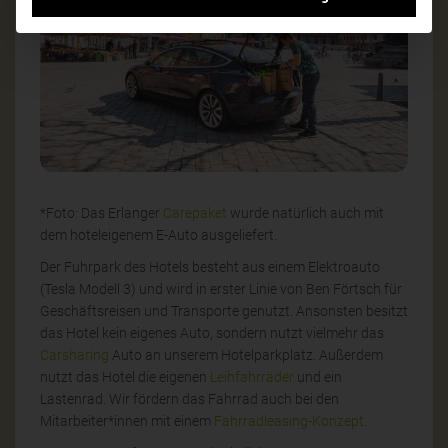
*Foto: Das Erlanger
Carepaket
wurde natürlich auch mit
dem hoteleigenem E-Auto ausgeliefert.
Der Fuhrpark des Hotels besteht aus einem Elektroauto
(Tesla Modell 3) und wird in erster Linie von Ben Förtsch für
Geschäftsreisen und Transporte genutzt. Ansonsten besitzt
das Hotel kein eigenes Auto, sondern nutzt vielmehr das
Carsharing
Auto an unserem Hotelparkplatz. Außerdem
nutzt das Hotel die eigenen
Leihfahrräder
und ein
Lastenrad. Wir fördern das Fahrrad auch bei den
Mitarbeiter*innen mit einem
Fahrradleasing-Konzept
.