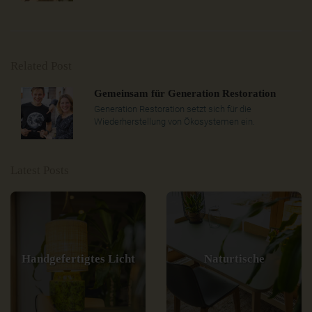
Related Post
Gemeinsam für Generation Restoration
Generation Restoration setzt sich für die
Wiederherstellung von Ökosystemen ein.
Latest Posts
Handgefertigtes Licht
Naturtische