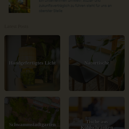
Ein Unternehmen umwelt-, sozial- und
zukunftsverträglich zu führen steht für uns an
oberster Stelle.
Latest Posts
Handgefertigtes Licht
Naturtische
Tische aus
Schwammstadtgarten
Kühlschränken