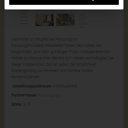
Das Hotel ist Mitglied bei Personights.
Personights bietet Mitarbeiter*innen des Hotels die
Möglichkeit, zum sehr günstigen Preis in kooperierenden
Hotels zu übernachten.Bereits 621 Hotels sind Mitglied bei
dieser Kooperation. So hat jede/r die Möglichkeit
kostengünstig zu verreisen und schöne Hotels
kennenzulernen.
Umsetzungszeitraum:
Kontinuierlich
Partner*innen
:
Personights
SDGs
: 3,10