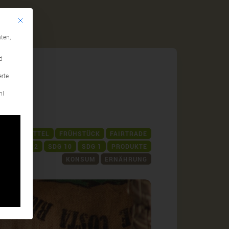
Mit diesem Button wird der Dialog geschlossen. Seine Funktionalität ist identi
gen
ten,
d
erte
hl
LEBENSMITTEL
FRÜHSTÜCK
FAIRTRADE
G 5
SDG 2
SDG 10
SDG 1
PRODUKTE
KONSUM
ERNÄHRUNG