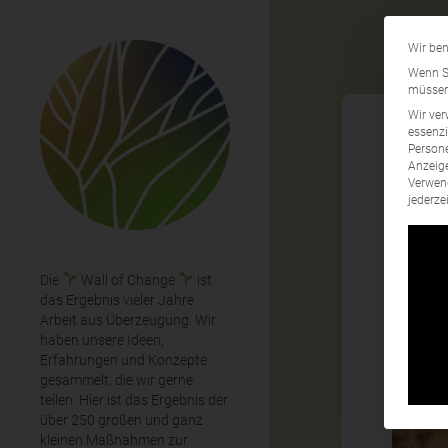
Wir ben
Wenn Si
müssen 
Wir ver
essenzi
Persone
Anzeige
Fai
Verwend
jederze
Die
Wall of Change
ist
das Ergebnis vieler Jahre
Arbeit aus Überzeugung. Wir
haben unsere Ideen,
Erfahrungen und Konzepte
gesammelt, die wir gerne
teilen. Hier ist das Ergebnis der
über 250 großen und ganz
kleinen Maßnahmen zur