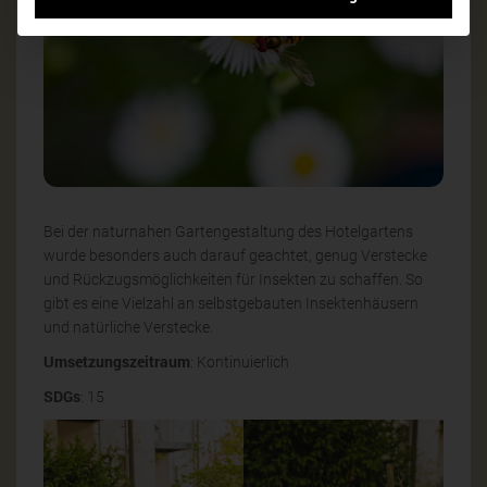
Bei der naturnahen Gartengestaltung des Hotelgartens
wurde besonders auch darauf geachtet, genug Verstecke
und Rückzugsmöglichkeiten für Insekten zu schaffen. So
gibt es eine Vielzahl an selbstgebauten Insektenhäusern
und natürliche Verstecke.
Umsetzungszeitraum
: Kontinuierlich
SDGs
: 15