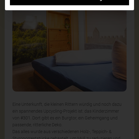
Eine Unterkunft, die kleinen Rittern würdig und noch dazu
ein spannendes Upcycling-Projekt ist: das Kinderzimmer
von #301. Dort gibt es ein Burgtor, ein Geheimgang und
passende, ritterliche Deko.
Das alles wurde aus verschiedenen Holz-, Teppich- &
Styroporreststücke gebastelt, um Müll zu reduzieren und