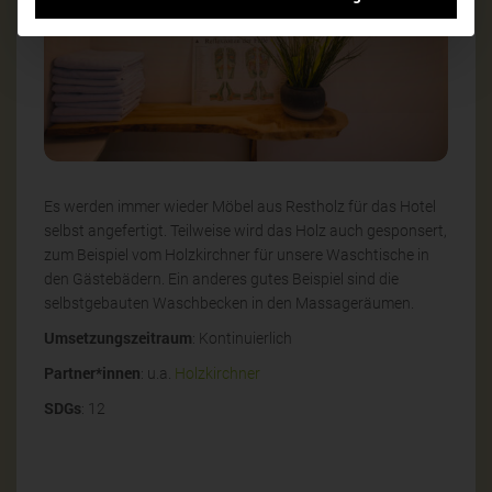
Es werden immer wieder Möbel aus Restholz für das Hotel
selbst angefertigt. Teilweise wird das Holz auch gesponsert,
zum Beispiel vom Holzkirchner für unsere Waschtische in
den Gästebädern. Ein anderes gutes Beispiel sind die
selbstgebauten Waschbecken in den Massageräumen.
Umsetzungszeitraum
: Kontinuierlich
Partner*innen
: u.a.
Holzkirchner
SDGs
: 12