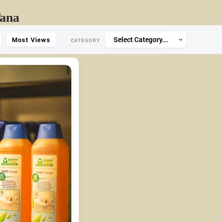
Tana
Select Category...
Most Views
CATEGORY