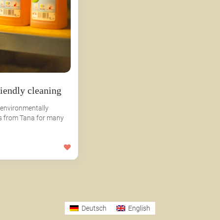
iendly cleaning
 environmentally
ts from Tana for many
Deutsch
English