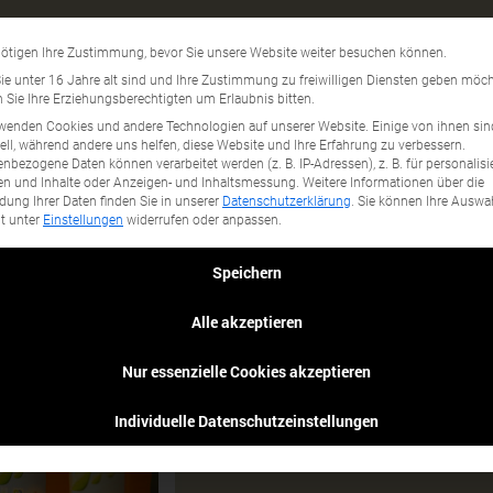
Tana
Datenschutzeinstellun
ötigen Ihre Zustimmung, bevor Sie unsere Website weiter besuchen können.
gory...
e unter 16 Jahre alt sind und Ihre Zustimmung zu freiwilligen Diensten geben möch
Sie Ihre Erziehungsberechtigten um Erlaubnis bitten.
wenden Cookies und andere Technologien auf unserer Website. Einige von ihnen sin
ell, während andere uns helfen, diese Website und Ihre Erfahrung zu verbessern.
nbezogene Daten können verarbeitet werden (z. B. IP-Adressen), z. B. für personalisi
n und Inhalte oder Anzeigen- und Inhaltsmessung.
Weitere Informationen über die
ung Ihrer Daten finden Sie in unserer
Datenschutzerklärung
.
Sie können Ihre Auswa
it unter
Einstellungen
widerrufen oder anpassen.
Speichern
Alle akzeptieren
Nur essenzielle Cookies akzeptieren
Individuelle Datenschutzeinstellungen