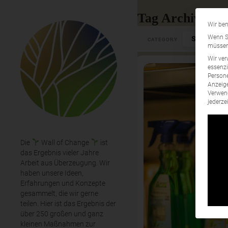
Tag Archives: 
Wir ben
Select Cate
Wenn Si
CATEGORY
müssen 
Wir ver
essenzi
Persone
Anzeige
Verwend
jederze
Die
Wall of Change
ist
das Ergebnis vieler Jahre
Arbeit aus Überzeugung. Wir
haben unsere Ideen,
Erfahrungen und Konzepte
gesammelt, die wir gerne
teilen. Hier ist das Ergebnis der
über 250 großen und ganz
kleinen Maßnahmen zur