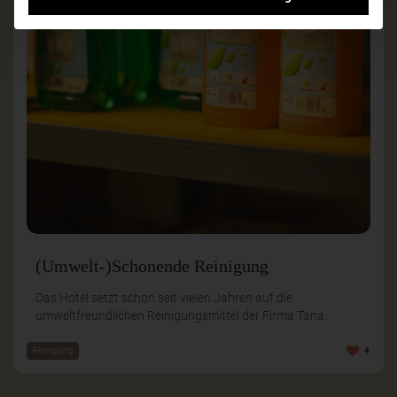
(Umwelt-)Schonende Reinigung
Das Hotel setzt schon seit vielen Jahren auf die
umweltfreundlichen Reinigungsmittel der Firma Tana.
Reinigung
4