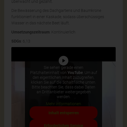
überwacht und gezählt.
Die Bewässerung des Dachgartens und Baumkrone
funktioniert in einer Kaskade, sodass überschüssiges
Wasser in das nächste Beet läuft.
Umsetzungszeitraum
: Kontinuierlich
SDGs
: 6,13
Sie sehen gerade einen
YouTube
Platzhalterinhalt von
. Um auf
den eigentlichen Inhalt zuzugreifen,
klicken Sie auf die Schaltfläche unten.
Bitte beachten Sie, dass dabei Daten
an Drittanbieter weitergegeben
werden.
Mehr Informationen
Inhalt entsperren
Erforderlichen Service