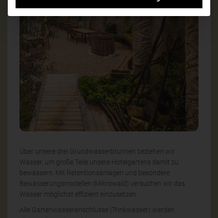
Über unsere drei Grundwasserbrunnen beziehen wir
Wasser, um große Teile unsere Hotelgartens damit zu
bewässern. Mit Retentionsanlagen und besondere
Bewässerungsmodellen (Mikrowald) versuchen wir das
Wasser möglichst effizient einzusetzen.
Alle Gartenwasseranschlüsse (Trinkwasser) werden