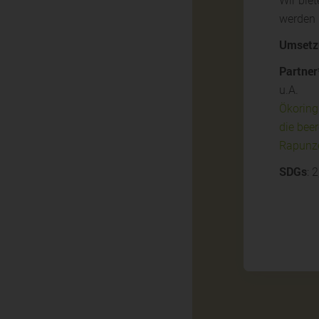
Wir bie
werden
Umsetz
Partner
u.A.
Ökoring
die bee
Rapunz
SDGs
: 