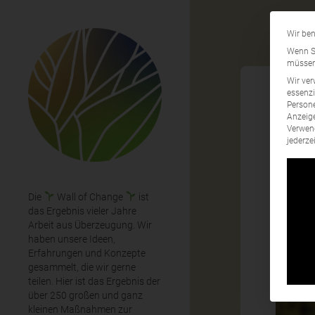
Wir ben
Wenn Si
müssen 
Wir ver
essenzi
Persone
Anzeige
Bio
Verwend
jederze
Die
Wall of Change
ist
das Ergebnis vieler Jahre
Arbeit aus Überzeugung. Wir
haben unsere Ideen,
Erfahrungen und Konzepte
gesammelt, die wir gerne
teilen. Hier ist das Ergebnis der
über 250 großen und ganz
kleinen Maßnahmen zur