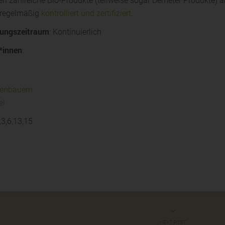
ten zahlreiche Bio-Produkte (teilweise sogar Demeter Produkte) 
 regelmäßig
kontrolliert und zertifiziert
.
ungszeitraum
: Kontinuierlich
*innen
:
renbauern
el
2,3,6,13,15
NEXT POST