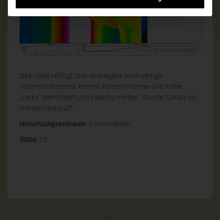
Das Hotel verfügt über eine eigene hochwertige
Wärmebildkamera. Hiermit können Wärme- und Kälte-
„Lecks“ identifiziert und beseitig werden. Wände, Geräte etc.
werden überprüft.
Umsetzungszeitraum
: Kontinuierlich
SDGs
: 12