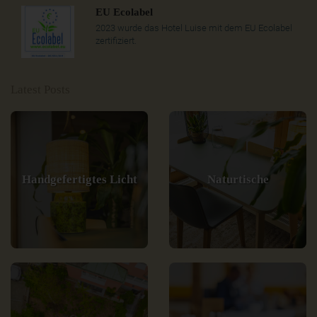
EU Ecolabel
2023 wurde das Hotel Luise mit dem EU Ecolabel
zertifiziert.
Latest Posts
Handgefertigtes Licht
Naturtische