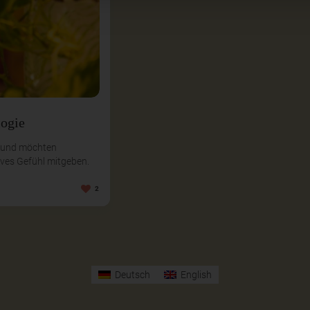
logie
n und möchten
ives Gefühl mitgeben.
2
Deutsch
English