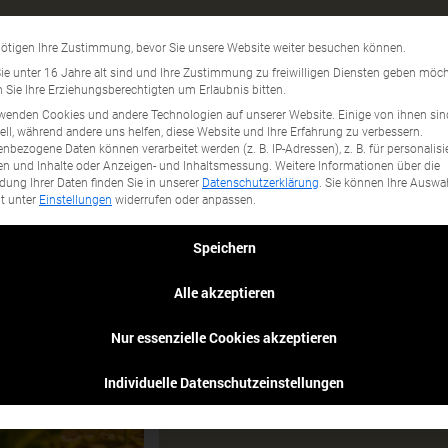
Umweltbewusst
Datenschutzeinstellun
ötigen Ihre Zustimmung, bevor Sie unsere Website weiter besuchen können.
gory...
e unter 16 Jahre alt sind und Ihre Zustimmung zu freiwilligen Diensten geben möch
Sie Ihre Erziehungsberechtigten um Erlaubnis bitten.
wenden Cookies und andere Technologien auf unserer Website. Einige von ihnen sin
ell, während andere uns helfen, diese Website und Ihre Erfahrung zu verbessern.
nbezogene Daten können verarbeitet werden (z. B. IP-Adressen), z. B. für personalisi
n und Inhalte oder Anzeigen- und Inhaltsmessung.
Weitere Informationen über die
ung Ihrer Daten finden Sie in unserer
Datenschutzerklärung
.
Sie können Ihre Auswa
it unter
Einstellungen
widerrufen oder anpassen.
Speichern
Alle akzeptieren
Nur essenzielle Cookies akzeptieren
Individuelle Datenschutzeinstellungen