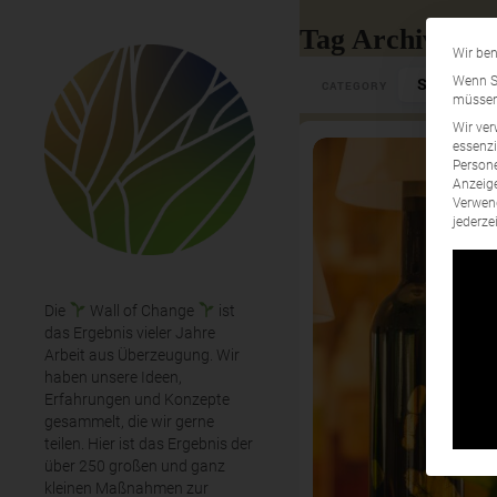
Tag Archives: 
Wir ben
Select Cate
Wenn Si
CATEGORY
müssen 
Wir ver
essenzi
Persone
Anzeige
Verwend
jederze
Die
Wall of Change
ist
das Ergebnis vieler Jahre
Arbeit aus Überzeugung. Wir
haben unsere Ideen,
Erfahrungen und Konzepte
gesammelt, die wir gerne
teilen. Hier ist das Ergebnis der
über 250 großen und ganz
kleinen Maßnahmen zur