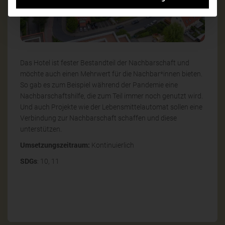
Das Hotel ist fester Bestandteil der Nachbarschaft und
möchte auch einen Mehrwert für die Nachbar*innen bieten.
So gab es zum Beispiel während der Pandemie eine
Nachbarschaftshilfe, die zum Teil immer noch genutzt wird.
Und auch Projekte wie der Lebensmittelautomat sollen eine
Verbindung zur Nachbarschaft schaffen und diese
unterstützen.
Umsetzungszeitraum:
Kontinuierlich
SDGs
: 10, 11