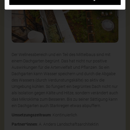
Der Wellnessbereich und ein Teil des Mittelbaus sind mit
einem Dachgarten begrünt. Das hat nicht nur positive
Auswirkungen für die Artenvielfalt und Pflanzen. So ein
Dachgarten kann Wasser speichern und durch die Abgabe
des Wassers (durch Verdunstungskälte) so aktiv die
Umgebung kühlen. So fungiert ein begrüntes Dach nicht nur
als Isolation gegen Kälte und Hitze, sondern verändert auch
das Mikroklima zum Besseren. Bis zu seiner Sättigung kann
ein Dachgarten auch Starkregen etwas abpuffern.
Umsetzungszeitraum
: Kontinuierlich
Partner*innen
: A. Anders Landschaftsarchitektin