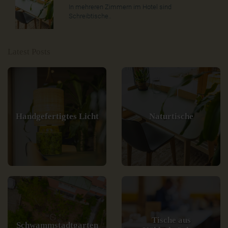
In mehreren Zimmern im Hotel sind
Schreibtische..
Latest Posts
Handgefertigtes Licht
Naturtische
Tische aus
Schwammstadtgarten