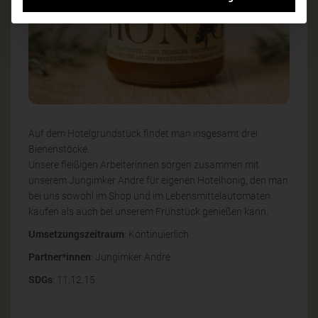
Auf dem Hotelgrundstück findet man insgesamt drei
Bienenstöcke.
Unsere fleißigen Arbeiterinnen sorgen zusammen mit
unserem Jungimker Andre für eigenen Hotelhonig, den man
bei uns sowohl im Shop und im Lebensmittelautomaten
kaufen als auch bei unserem Frühstück genießen kann.
Umsetzungszeitraum
: Kontinuierlich
Partner*innen
: Jungimker Andre
SDGs
: 11,12,15