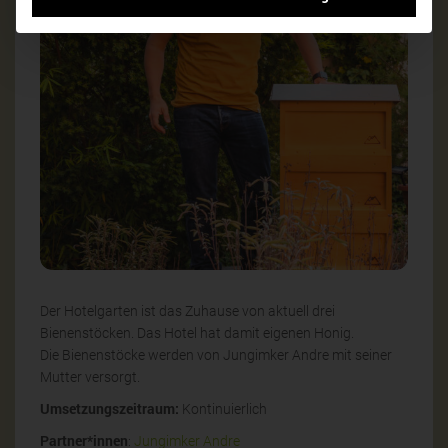
Der Hotelgarten ist das Zuhause von aktuell drei
Bienenstöcken. Das Hotel hat damit eigenen Honig.
Die Bienenstöcke werden von Jungimker Andre mit seiner
Mutter versorgt.
Umsetzungszeitraum:
Kontinuierlich
Partner*innen
:
Jungimker Andre