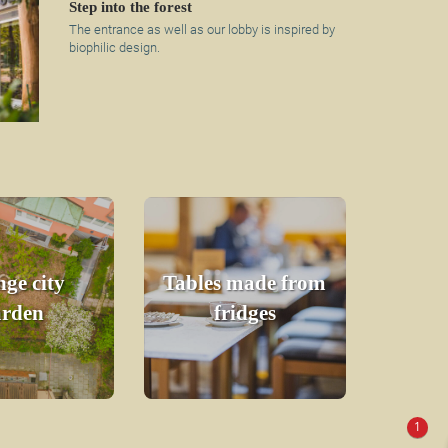
Step into the forest
The entrance as well as our lobby is inspired by
biophilic design.
ge city
Tables made from
arden
fridges
1