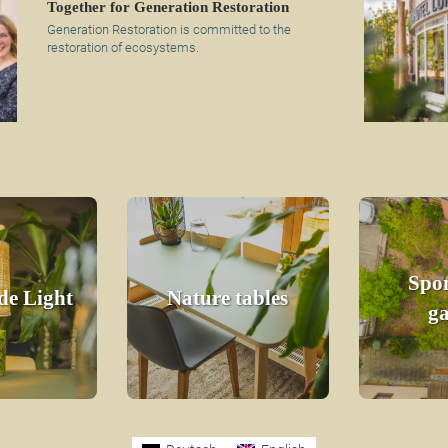
Together for Generation Restoration
Generation Restoration is committed to the
restoration of ecosystems.
Spon
e Light
Nature tables
g