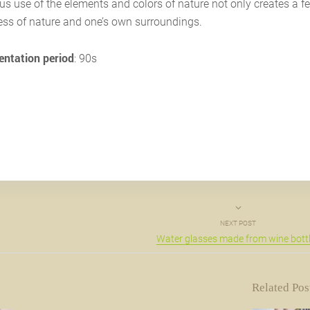
us use of the elements and colors of nature not only creates a f
ss of nature and one’s own surroundings.
ntation period
: 90s
NEXT POST
Water glasses made from wine bott
Related Pos