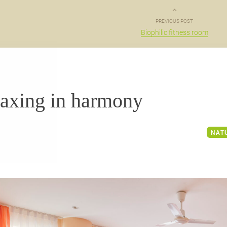
PREVIOUS POST
Biophilic fitness room
axing in harmony
NAT