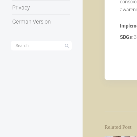
conscio
Privacy
awarene
German Version
Impleme
SDGs
: 3
Related Post