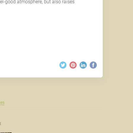
eel-good atmosphere, but also raises
les
t