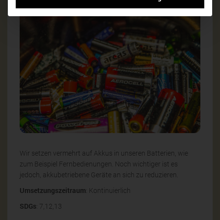
Wir setzen vermehrt auf Akkus in unseren Batterien, wie
zum Beispiel Fernbedienungen. Noch wichtiger ist es
jedoch, akkubetriebene Geräte an sich zu reduzieren.
Umsetzungszeitraum
: Kontinuierlich
SDGs
: 7,12,13