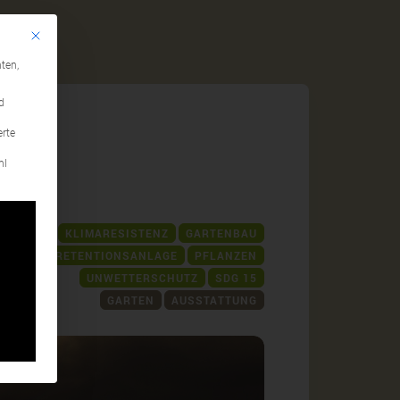
Mit diesem Button wird der Dialog geschlossen. Seine Funktionalität ist identi
gen
ten,
d
erte
hl
AFTSBAU
KLIMARESISTENZ
GARTENBAU
SDG 11
RETENTIONSANLAGE
PFLANZEN
UNWETTERSCHUTZ
SDG 15
GARTEN
AUSSTATTUNG