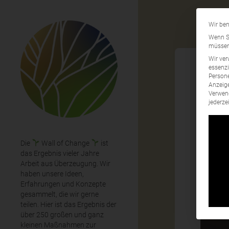
Wir ben
Wenn Si
müssen 
Wir ver
essenzi
Persone
Anzeige
Sch
Verwend
jederze
Die
Wall of Change
ist
das Ergebnis vieler Jahre
Arbeit aus Überzeugung. Wir
haben unsere Ideen,
Erfahrungen und Konzepte
gesammelt, die wir gerne
teilen. Hier ist das Ergebnis der
über 250 großen und ganz
kleinen Maßnahmen zur