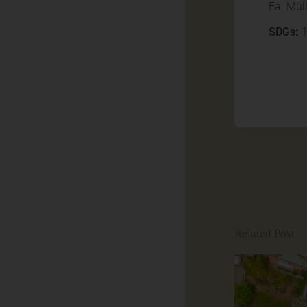
Fa. Mül
SDGs:
1
Related Post