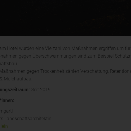
am Hotel wurden eine Vielzahl von Maßnahmen ergriffen um für 
nahmen gegen Überschwemmungen sind zum Beispiel Schutzma
aftsbau.
Maßnahmen gegen Trockenheit zählen Verschattung, Retentions
& Mulchaufbau.
ungszeitraum:
Seit 2019
*innen:
mgartl
rs Landschaftsarchitektin
lein