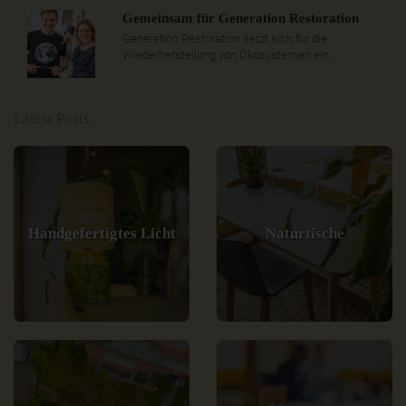
Gemeinsam für Generation Restoration
Generation Restoration setzt sich für die
Wiederherstellung von Ökosystemen ein.
Latest Posts
Handgefertigtes Licht
Naturtische