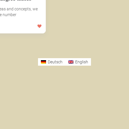
deas and concepts, we
ge number
Deutsch
English