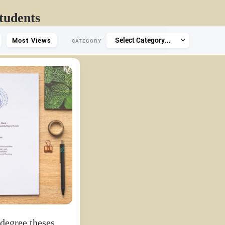
tudents
Select Category...
Most Views
CATEGORY
 degree theses