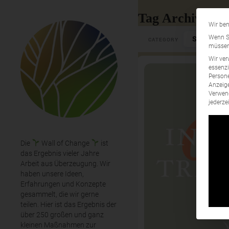
Tag Archives: M
Wir ben
Select Cate
Wenn Si
CATEGORY
müssen 
Wir ver
essenzi
Persone
Anzeige
Verwend
jederze
Die
Wall of Change
ist
das Ergebnis vieler Jahre
Arbeit aus Überzeugung. Wir
haben unsere Ideen,
Erfahrungen und Konzepte
gesammelt, die wir gerne
teilen. Hier ist das Ergebnis der
über 250 großen und ganz
kleinen Maßnahmen zur