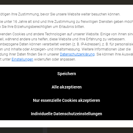
itarbeiterrabatt
Datenschutzeinstellun
ötigen Ihre Zustimmung, bevor Sie unsere Website weiter besuchen können.
gory...
e unter 16 Jahre alt sind und Ihre Zustimmung zu freiwilligen Diensten geben möch
Sie Ihre Erziehungsberechtigten um Erlaubnis bitten.
wenden Cookies und andere Technologien auf unserer Website. Einige von ihnen sin
ell, während andere uns helfen, diese Website und Ihre Erfahrung zu verbessern.
nbezogene Daten können verarbeitet werden (z. B. IP-Adressen), z. B. für personalisi
n und Inhalte oder Anzeigen- und Inhaltsmessung.
Weitere Informationen über die
ung Ihrer Daten finden Sie in unserer
Datenschutzerklärung
.
Sie können Ihre Auswa
it unter
Einstellungen
widerrufen oder anpassen.
Speichern
Alle akzeptieren
Nur essenzielle Cookies akzeptieren
Individuelle Datenschutzeinstellungen