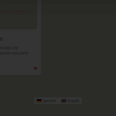
tt
rodukte und
deutlich reduzierte
Deutsch
English