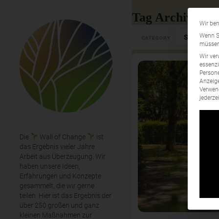
Tag Archives: 
Wir ben
Select Cate
Wenn Si
CATEGORY
müssen 
Wir ver
essenzi
Persone
Anzeige
Verwend
jederze
Die
Wall of Change
ist
das Ergebnis vieler Jahre
Arbeit aus Überzeugung. Wir
haben unsere Ideen,
Erfahrungen und Konzepte
gesammelt, die wir gerne
teilen. Hier ist das Ergebnis der
über 250 großen und ganz
kleinen Maßnahmen zur