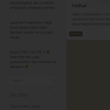
Nachhaltigkeit, die wir bereits
JobRad
erfolgreich umsetzen konnten.
Jede*r Mitarbeiter*in hat
Jobrad ein Fahrrad zu le
Lasse dich inspirieren, frage
steuerbegünstigt abzube
nach, klaue unsere Ideen.
Darüber würden wir uns sehr
Mobilität
freuen.
Quasi CTRL-C & CTRL-V
Aber bitte das Logo
austauschen, das möchten wir
behalten!
Die SDGs
Das Hotel Luise