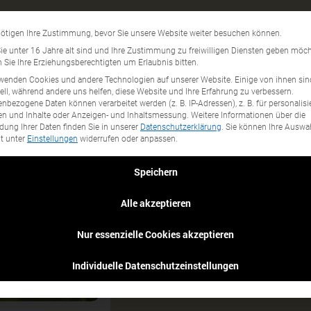
Jobrad
Datenschutzeinstellun
ötigen Ihre Zustimmung, bevor Sie unsere Website weiter besuchen können.
gory...
e unter 16 Jahre alt sind und Ihre Zustimmung zu freiwilligen Diensten geben möch
Sie Ihre Erziehungsberechtigten um Erlaubnis bitten.
wenden Cookies und andere Technologien auf unserer Website. Einige von ihnen sin
ell, während andere uns helfen, diese Website und Ihre Erfahrung zu verbessern.
nbezogene Daten können verarbeitet werden (z. B. IP-Adressen), z. B. für personalisi
n und Inhalte oder Anzeigen- und Inhaltsmessung.
Weitere Informationen über die
ung Ihrer Daten finden Sie in unserer
Datenschutzerklärung
.
Sie können Ihre Auswa
it unter
Einstellungen
widerrufen oder anpassen.
Speichern
Alle akzeptieren
Nur essenzielle Cookies akzeptieren
Individuelle Datenschutzeinstellungen