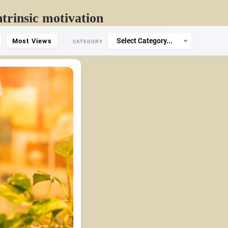
ntrinsic motivation
Select Category...
Most Views
CATEGORY