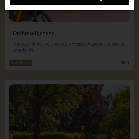
Drahteselgehege
Drahtesel finden bei uns im Drahteselgehege eine passende
Unterkunft.
Ausstattung
1