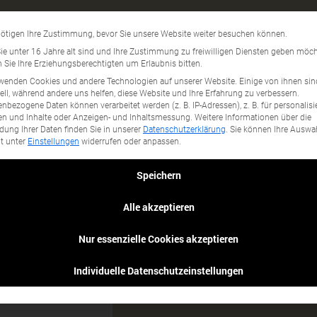
Eigenanbau
Datenschutzeinstellun
ötigen Ihre Zustimmung, bevor Sie unsere Website weiter besuchen können.
gory...
e unter 16 Jahre alt sind und Ihre Zustimmung zu freiwilligen Diensten geben möch
Sie Ihre Erziehungsberechtigten um Erlaubnis bitten.
wenden Cookies und andere Technologien auf unserer Website. Einige von ihnen sin
ell, während andere uns helfen, diese Website und Ihre Erfahrung zu verbessern.
nbezogene Daten können verarbeitet werden (z. B. IP-Adressen), z. B. für personalisi
n und Inhalte oder Anzeigen- und Inhaltsmessung.
Weitere Informationen über die
ung Ihrer Daten finden Sie in unserer
Datenschutzerklärung
.
Sie können Ihre Auswa
it unter
Einstellungen
widerrufen oder anpassen.
Speichern
Alle akzeptieren
Nur essenzielle Cookies akzeptieren
Individuelle Datenschutzeinstellungen
Vielzahl von Kräutern