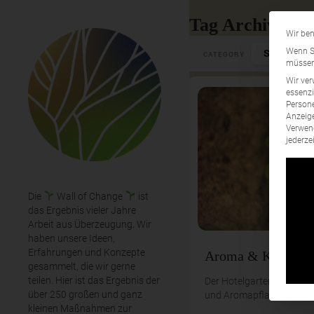
Tag Archives: 
Wir ben
Select Cate
Wenn Si
CATEGORY
müssen 
Wir ver
essenzi
Persone
Anzeige
Verwend
jederze
Die
Wall of Change
ist
das Ergebnis vieler Jahre
Arbeit aus Überzeugung. Wir
haben unsere Ideen,
Erfahrungen und Konzepte
Aroma & Kräuter
gesammelt, die wir gerne
teilen. Hier ist das Ergebnis der
Der Hotelgarten hat eine 
über 250 großen und ganz
und Aromapflanzen.
kleinen Maßnahmen zur