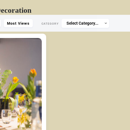
Decoration
Select Category...
Most Views
CATEGORY