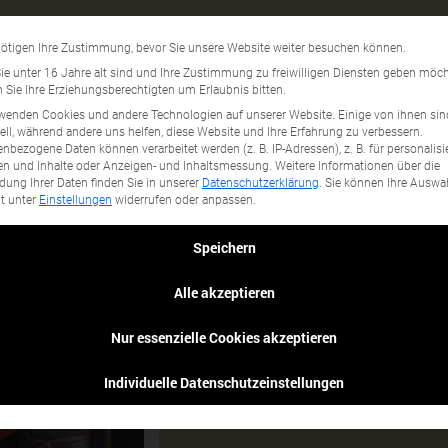
atering
Datenschutzeinstellun
ötigen Ihre Zustimmung, bevor Sie unsere Website weiter besuchen können.
gory...
e unter 16 Jahre alt sind und Ihre Zustimmung zu freiwilligen Diensten geben möch
Sie Ihre Erziehungsberechtigten um Erlaubnis bitten.
wenden Cookies und andere Technologien auf unserer Website. Einige von ihnen sin
ell, während andere uns helfen, diese Website und Ihre Erfahrung zu verbessern.
nbezogene Daten können verarbeitet werden (z. B. IP-Adressen), z. B. für personalisi
n und Inhalte oder Anzeigen- und Inhaltsmessung.
Weitere Informationen über die
ung Ihrer Daten finden Sie in unserer
Datenschutzerklärung
.
Sie können Ihre Auswa
it unter
Einstellungen
widerrufen oder anpassen.
Speichern
Alle akzeptieren
Nur essenzielle Cookies akzeptieren
Individuelle Datenschutzeinstellungen