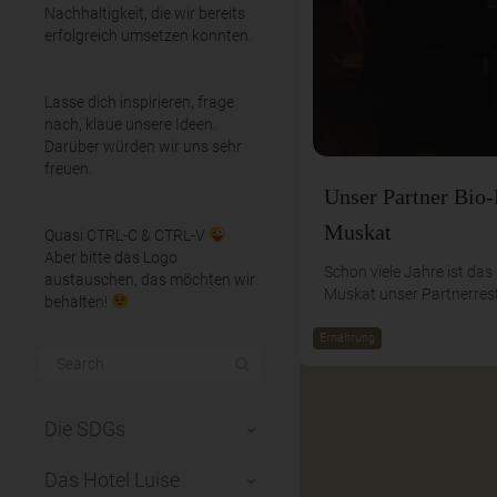
Nachhaltigkeit, die wir bereits
erfolgreich umsetzen konnten.
Lasse dich inspirieren, frage
nach, klaue unsere Ideen.
Darüber würden wir uns sehr
freuen.
Unser Partner Bio-
Muskat
Quasi CTRL-C & CTRL-V
Aber bitte das Logo
Schon viele Jahre ist das
austauschen, das möchten wir
Muskat unser Partnerres
behalten!
Ernährung
Die SDGs
Das Hotel Luise