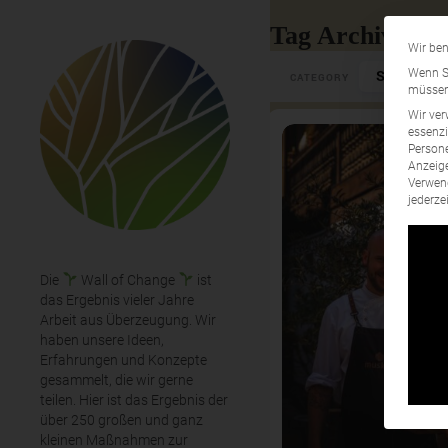
Tag Archives: C
Wir ben
Select Cate
Wenn Si
CATEGORY
müssen 
Wir ver
essenzi
Persone
Anzeige
Verwend
jederze
Die
Wall of Change
ist
das Ergebnis vieler Jahre
Arbeit aus Überzeugung. Wir
haben unsere Ideen,
Erfahrungen und Konzepte
gesammelt, die wir gerne
teilen. Hier ist das Ergebnis der
über 250 großen und ganz
kleinen Maßnahmen zur