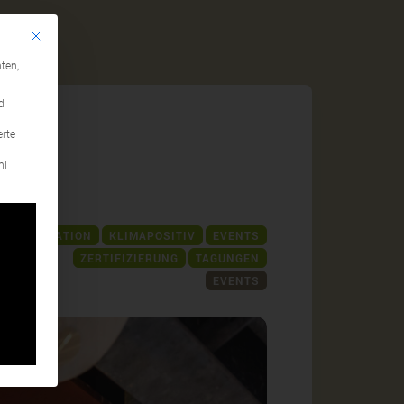
Mit diesem Button wird der Dialog geschlossen. Seine Funktionalität ist identi
gen
ten,
d
erte
n
hl
KOMPENSATION
KLIMAPOSITIV
EVENTS
ZERTIFIZIERUNG
TAGUNGEN
EVENTS