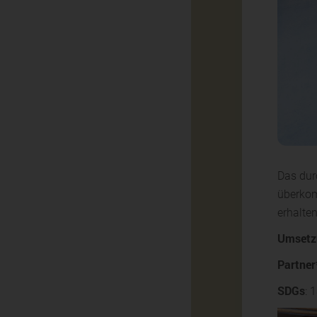
Das dur
überkom
erhalte
Umsetz
Partner
SDGs
: 