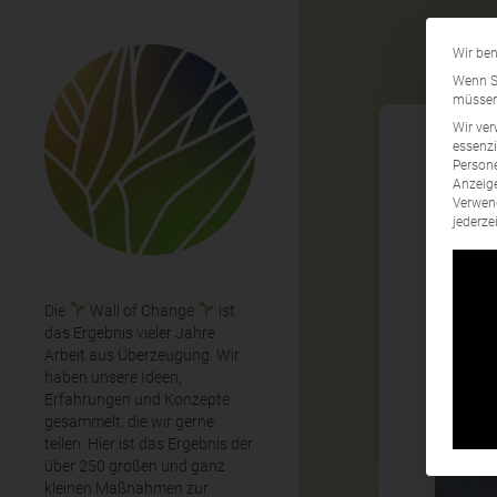
Wir ben
Wenn Si
müssen 
Wir ver
essenzi
Persone
Anzeige
Kli
Verwend
jederze
Die
Wall of Change
ist
das Ergebnis vieler Jahre
Arbeit aus Überzeugung. Wir
haben unsere Ideen,
Erfahrungen und Konzepte
gesammelt, die wir gerne
teilen. Hier ist das Ergebnis der
über 250 großen und ganz
kleinen Maßnahmen zur