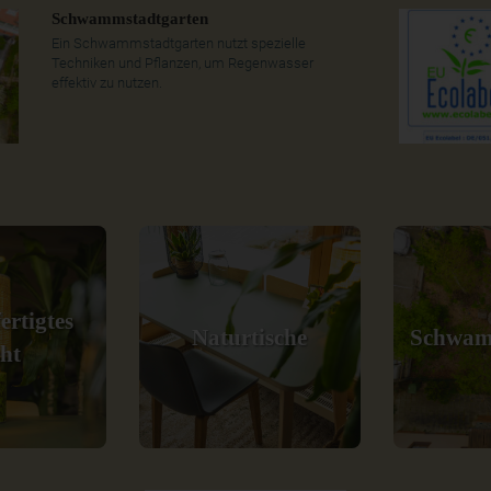
Schwammstadtgarten
Ein Schwammstadtgarten nutzt spezielle
Techniken und Pflanzen, um Regenwasser
effektiv zu nutzen.
ertigtes
Naturtische
Schwam
cht