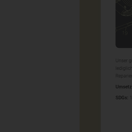
Unser g
lediglic
Reparie
Umsetz
SDGs:
1