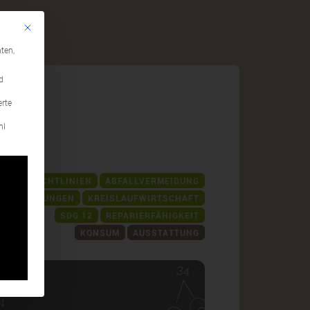
Mit diesem Button wird der Dialog geschlossen. Seine Funktionalität ist identi
gen
ten,
d
erte
hl
NKAUFSRICHTLINIEN
ABFALLVERMEIDUNG
NSCHAFFUNGEN
KREISLAUFWIRTSCHAFT
SDG 12
REPARIERFÄHIGKEIT
KONSUM
AUSSTATTUNG