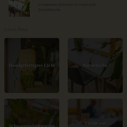
In mehreren Zimmern im Hotel sind
Schreibtische..
Latest Posts
Handgefertigtes Licht
Naturtische
Tische aus
Schwammstadtgarten