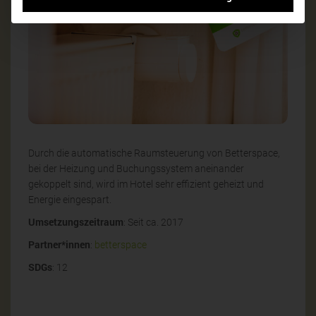
Durch die automatische Raumsteuerung von Betterspace,
bei der Heizung und Buchungssystem aneinander
gekoppelt sind, wird im Hotel sehr effizient geheizt und
Energie eingespart.
Umsetzungszeitraum
: Seit ca. 2017
Partner*innen
:
betterspace
SDGs
: 12