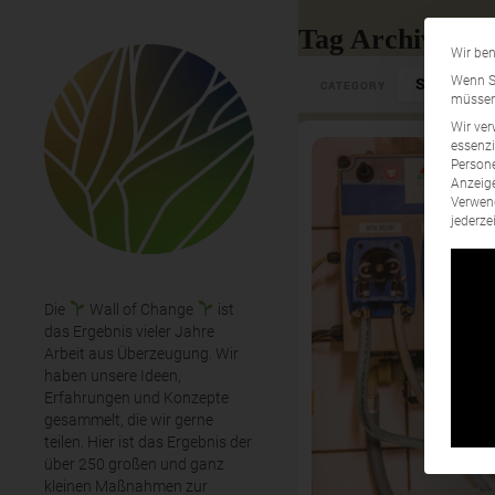
Tag Archives: 
Wir ben
Select Cate
Wenn Si
CATEGORY
müssen 
Wir ver
essenzi
Persone
Anzeige
Verwend
jederze
Die
Wall of Change
ist
das Ergebnis vieler Jahre
Arbeit aus Überzeugung. Wir
haben unsere Ideen,
Erfahrungen und Konzepte
gesammelt, die wir gerne
teilen. Hier ist das Ergebnis der
über 250 großen und ganz
kleinen Maßnahmen zur