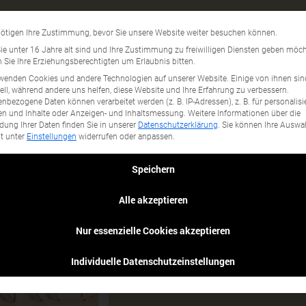
Waschmittel
Datenschutzeinstellun
ötigen Ihre Zustimmung, bevor Sie unsere Website weiter besuchen können.
gory...
e unter 16 Jahre alt sind und Ihre Zustimmung zu freiwilligen Diensten geben möch
Sie Ihre Erziehungsberechtigten um Erlaubnis bitten.
wenden Cookies und andere Technologien auf unserer Website. Einige von ihnen sin
ell, während andere uns helfen, diese Website und Ihre Erfahrung zu verbessern.
nbezogene Daten können verarbeitet werden (z. B. IP-Adressen), z. B. für personalisi
n und Inhalte oder Anzeigen- und Inhaltsmessung.
Weitere Informationen über die
ung Ihrer Daten finden Sie in unserer
Datenschutzerklärung
.
Sie können Ihre Auswa
it unter
Einstellungen
widerrufen oder anpassen.
Speichern
Alle akzeptieren
Nur essenzielle Cookies akzeptieren
Individuelle Datenschutzeinstellungen