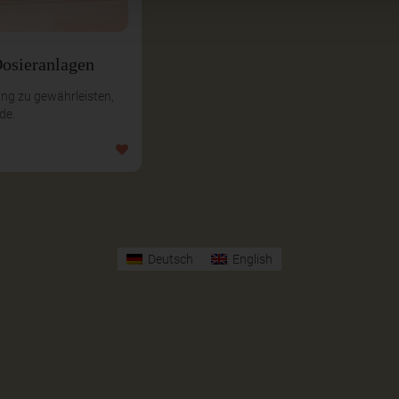
osieranlagen
ung zu gewährleisten,
de.
Deutsch
English