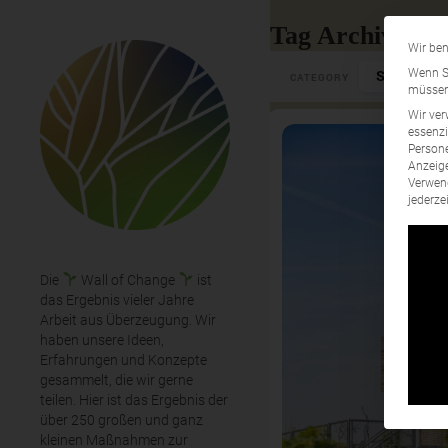
Tag Archives: 
Wir ben
Select Cate
Wenn Si
CATEGORY
müssen 
Wir ver
essenzi
Persone
Anzeige
Verwend
jederze
Die
Wall of Change
ist
das Ergebnis vieler Jahre
Arbeit aus Überzeugung. Wir
haben unsere Ideen,
Erfahrungen und Konzepte
gesammelt, die wir gerne
teilen. Hier ist das Ergebnis der
über 250 großen und ganz
kleinen Maßnahmen zur