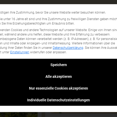
Umwelt
Datenschutzeinstellun
ötigen Ihre Zustimmung, bevor Sie unsere Website weiter besuchen können.
gory...
e unter 16 Jahre alt sind und Ihre Zustimmung zu freiwilligen Diensten geben möch
Sie Ihre Erziehungsberechtigten um Erlaubnis bitten.
wenden Cookies und andere Technologien auf unserer Website. Einige von ihnen sin
ell, während andere uns helfen, diese Website und Ihre Erfahrung zu verbessern.
nbezogene Daten können verarbeitet werden (z. B. IP-Adressen), z. B. für personalisi
n und Inhalte oder Anzeigen- und Inhaltsmessung.
Weitere Informationen über die
ung Ihrer Daten finden Sie in unserer
Datenschutzerklärung
.
Sie können Ihre Auswa
it unter
Einstellungen
widerrufen oder anpassen.
Speichern
Alle akzeptieren
Nur essenzielle Cookies akzeptieren
Individuelle Datenschutzeinstellungen