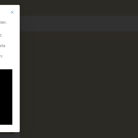
Mit diesem Button wird der Dialog geschlossen. Seine Funktionalität ist identi
gen
ten,
d
erte
hl