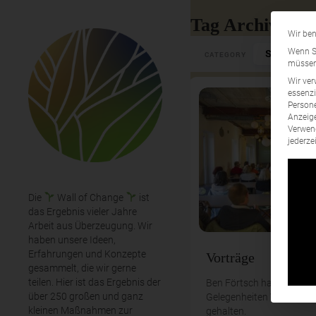
Tag Archives: 
Wir ben
Select Cate
Wenn Si
CATEGORY
müssen 
Wir ver
essenzi
Persone
Anzeige
Verwend
jederze
Die
Wall of Change
ist
das Ergebnis vieler Jahre
Arbeit aus Überzeugung. Wir
haben unsere Ideen,
Erfahrungen und Konzepte
Vorträge
gesammelt, die wir gerne
teilen. Hier ist das Ergebnis der
Ben Förtsch hat schon bei
über 250 großen und ganz
Gelegenheiten Vorträge ü
kleinen Maßnahmen zur
gehalten.