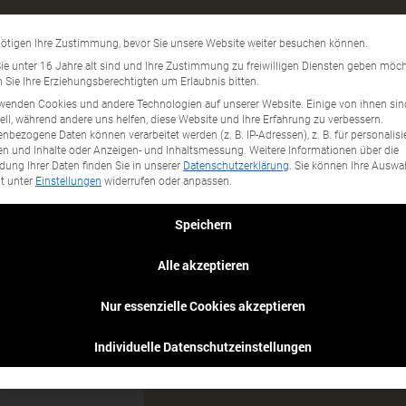
Key Note Speaker
Datenschutzeinstellun
ötigen Ihre Zustimmung, bevor Sie unsere Website weiter besuchen können.
gory...
e unter 16 Jahre alt sind und Ihre Zustimmung zu freiwilligen Diensten geben möch
Sie Ihre Erziehungsberechtigten um Erlaubnis bitten.
wenden Cookies und andere Technologien auf unserer Website. Einige von ihnen sin
ell, während andere uns helfen, diese Website und Ihre Erfahrung zu verbessern.
nbezogene Daten können verarbeitet werden (z. B. IP-Adressen), z. B. für personalisi
n und Inhalte oder Anzeigen- und Inhaltsmessung.
Weitere Informationen über die
ung Ihrer Daten finden Sie in unserer
Datenschutzerklärung
.
Sie können Ihre Auswa
it unter
Einstellungen
widerrufen oder anpassen.
Speichern
Alle akzeptieren
Nur essenzielle Cookies akzeptieren
Individuelle Datenschutzeinstellungen
 vielen
ber Nachhaltigkeit