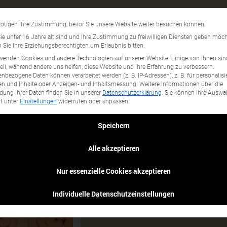
Hotelwäsche
Datenschutzeinstellun
ötigen Ihre Zustimmung, bevor Sie unsere Website weiter besuchen können.
gory...
e unter 16 Jahre alt sind und Ihre Zustimmung zu freiwilligen Diensten geben möch
Sie Ihre Erziehungsberechtigten um Erlaubnis bitten.
wenden Cookies und andere Technologien auf unserer Website. Einige von ihnen sin
ell, während andere uns helfen, diese Website und Ihre Erfahrung zu verbessern.
nbezogene Daten können verarbeitet werden (z. B. IP-Adressen), z. B. für personalisi
n und Inhalte oder Anzeigen- und Inhaltsmessung.
Weitere Informationen über die
ung Ihrer Daten finden Sie in unserer
Datenschutzerklärung
.
Sie können Ihre Auswa
it unter
Einstellungen
widerrufen oder anpassen.
Speichern
Alle akzeptieren
Nur essenzielle Cookies akzeptieren
Individuelle Datenschutzeinstellungen