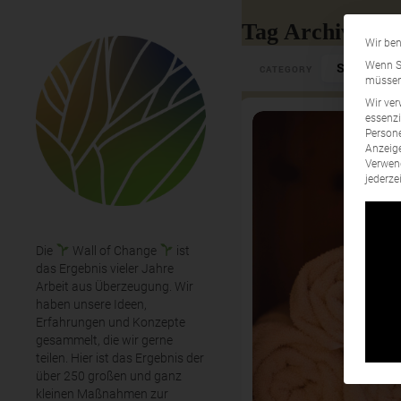
Tag Archives: 
Wir ben
Select Cate
Wenn Si
CATEGORY
müssen 
Wir ver
essenzi
Persone
Anzeige
Verwend
jederze
Die
Wall of Change
ist
das Ergebnis vieler Jahre
Arbeit aus Überzeugung. Wir
haben unsere Ideen,
Erfahrungen und Konzepte
gesammelt, die wir gerne
teilen. Hier ist das Ergebnis der
über 250 großen und ganz
kleinen Maßnahmen zur