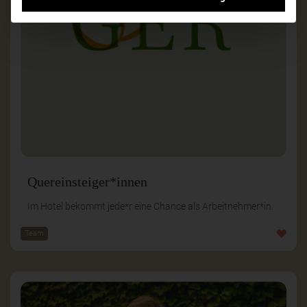
Quereinsteiger*innen
Im Hotel bekommt jede*r eine Chance als Arbeitnehmer*in.
Team