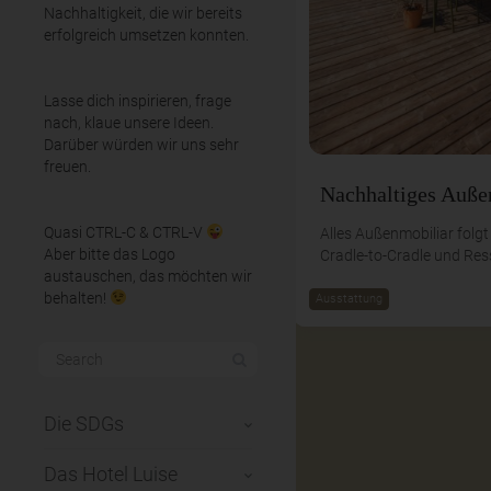
Nachhaltigkeit, die wir bereits
erfolgreich umsetzen konnten.
Lasse dich inspirieren, frage
nach, klaue unsere Ideen.
Darüber würden wir uns sehr
freuen.
Nachhaltiges Auße
Quasi CTRL-C & CTRL-V
Alles Außenmobiliar folgt
Aber bitte das Logo
Cradle-to-Cradle und Res
austauschen, das möchten wir
behalten!
Ausstattung
Die SDGs
Das Hotel Luise